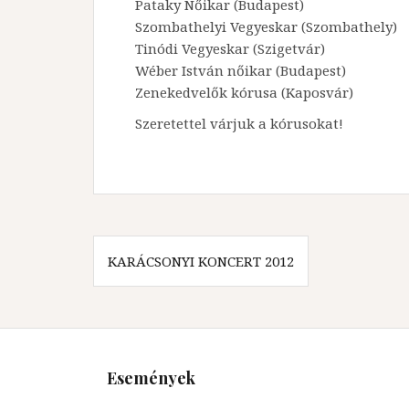
Pataky Nőikar (Budapest)
Szombathelyi Vegyeskar (Szombathely)
Tinódi Vegyeskar (Szigetvár)
Wéber István nőikar (Budapest)
Zenekedvelők kórusa (Kaposvár)
Szeretettel várjuk a kórusokat!
Bejegyzés
KARÁCSONYI KONCERT 2012
navigáció
Események