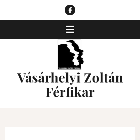
Skip
to
VZK
content
facebook
Vásárhelyi Zoltán
Férfikar