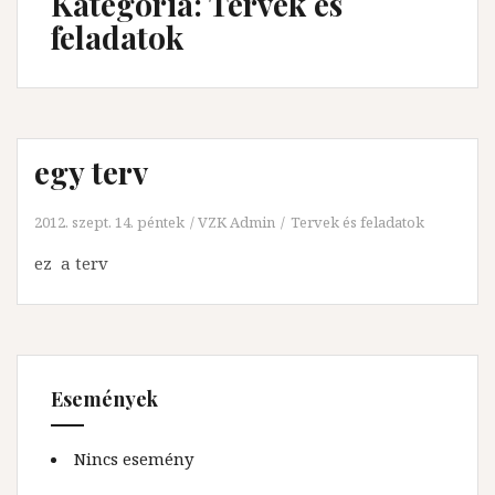
Kategória:
Tervek és
feladatok
egy terv
2012. szept. 14. péntek
VZK Admin
Tervek és feladatok
ez a terv
Események
Nincs esemény