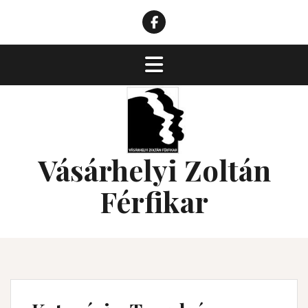
Skip
to
VZK
content
facebook
Vásárhelyi Zoltán
Férfikar